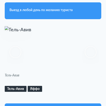
Выезд в любой день по желанию туриста
Тель-Авив
Яф
Тель-Авив
Яффо