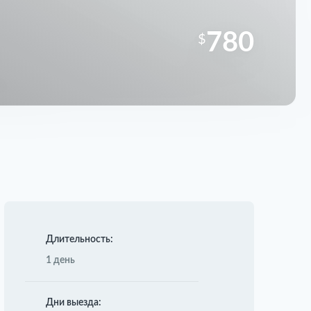
780
$
Длительность:
1 день
Дни выезда: