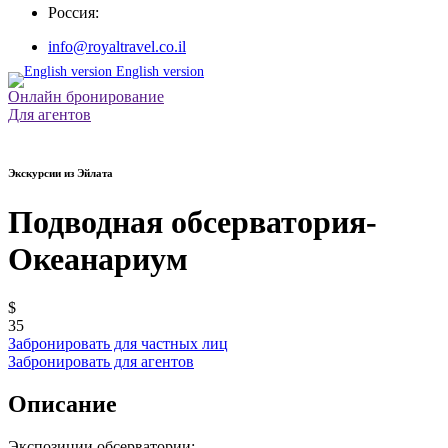
Россия:
info@royaltravel.co.il
English version
Онлaйн бронирование
Для агентов
Экскурсии из Эйлата
Подводная обсерватория-
Океанариум
$
35
Забронировать для частных лиц
Забронировать для агентов
Описание
Экспозиции обсерватории: